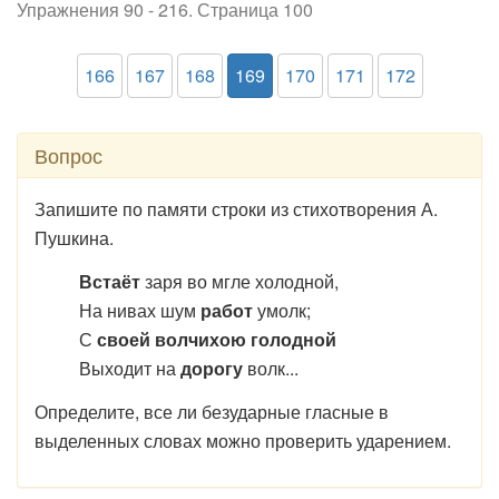
Упражнения 90 - 216. Страница 100
166
167
168
169
170
171
172
Вопрос
Запишите по памяти строки из стихотворения А.
Пушкина.
Встаёт
заря во мгле холодной,
На нивах шум
работ
умолк;
С
своей волчихою
голодной
Выходит на
дорогу
волк...
Определите, все ли безударные гласные в
выделенных словах можно проверить ударением.