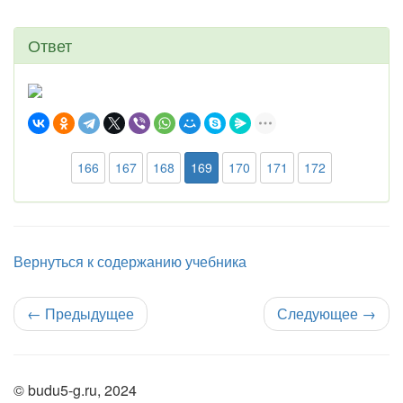
Ответ
166
167
168
169
170
171
172
Вернуться к содержанию учебника
←
Предыдущее
Следующее
→
© budu5-g.ru, 2024