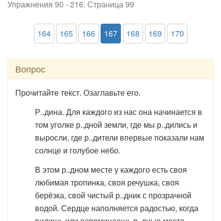
Упражнения 90 - 216. Страница 99
164
165
166
167
168
169
170
Вопрос
Прочитайте текст. Озаглавьте его.
Р..дина. Для каждого из нас она начинается в
том уголке р..дной земли, где мы р..дились и
выросли, где р..дители впервые показали нам
солнце и голубое небо.
В этом р..дном месте у каждого есть своя
любимая тропинка, своя речушка, своя
берёзка, свой чистый р..дник с прозрачной
водой. Сердце наполняется радостью, когда
видишь или вспоминаешь р..дные места.