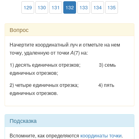
129
130
131
132
133
134
135
Вопрос
Начертите координатный луч и отметьте на нем
точку, удаленную от точки
А
(7) на:
1) десять единичных отрезков; 3) семь
единичных отрезков;
2) четыре единичных отрезка; 4) пять
единичных отрезков.
Подсказка
Вспомните, как определяются
координаты точки
.