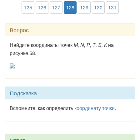
125
126
127
128
129
130
131
Вопрос
Найдите координаты точек
М, N, Р, Т, S, К
на
рисунке 58.
Подсказка
Вспомните, как определить
координату точки
.