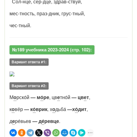
Сол-нце, сер-дце, здрав-ствуй,
мес-тность, праз-дник, грус-тный,
чес-тный.
№189 учебника 2023-2024 (стр. 102):
Вариант ответа #1:
Вариант ответа #2:
М
о
рско́й
— м
о́
ре
, цв
е
тно́й
— цв
е
т
,
к
о
вёр
— к
о́
врик
‚ х
о
дьба́
—х
о́
дит
,
д
е
ре́вьев
— д
е́
ревце
.