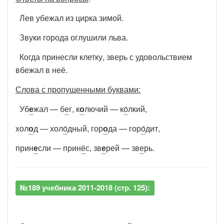
Лев убежал из цирка зимой.
Звуки города оглушили льва.
Когда принесли клетку, зверь с удовольствием
вбежал в неё.
Слова с пропущенными буквами:
Уб
е
жал — б
е
г, к
о
лючий — к
о́
лкий,
хол
о
д — хол
о́
дный, гор
о
да — гор
о́
дит,
прин
е
сли — прин
ё
с, зв
е
рей — зв
е
рь.
№189 учебника 2011-2018 (стр. 125):