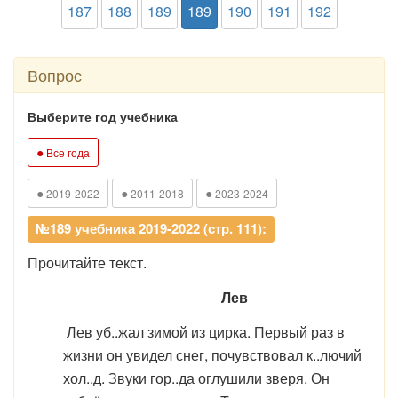
187
188
189
189
190
191
192
Вопрос
Выберите год учебника
●
Все года
●
●
●
2019-2022
2011-2018
2023-2024
№189 учебника 2019-2022 (стр. 111):
Прочитайте текст.
Лев
Лев уб..жал зимой из цирка. Первый раз в
жизни он увидел снег, почувствовал к..лючий
хол..д. Звуки гор..да оглушили зверя. Он