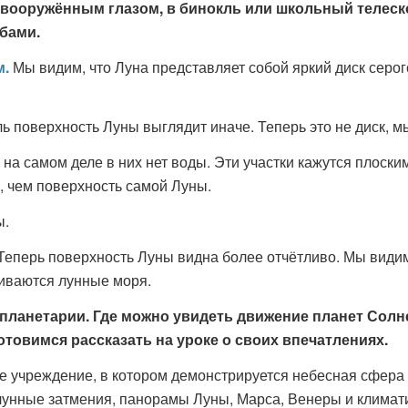
евооружённым глазом, в бинокль или школьный телеск
бами.
м.
Мы видим, что Луна представляет собой яркий диск серо
ь поверхность Луны выглядит иначе. Теперь это не диск, 
а самом деле в них нет воды. Эти участки кажутся плоским
у, чем поверхность самой Луны.
ы.
Теперь поверхность Луны видна более отчётливо. Мы види
риваются лунные моря.
планетарии. Где можно увидеть движение планет Солн
отовимся рассказать на уроке о своих впечатлениях.
ое учреждение, в котором демонстрируется небесная сфера 
лунные затмения, панорамы Луны, Марса, Венеры и климат