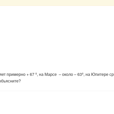
т примерно + 67 º, на Марсе – около – 63º, на Юпитере сре
 объясните?