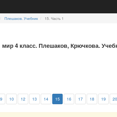
Плешаков. Учебник
15. Часть 1
мир 4 класс. Плешаков, Крючкова. Учебн
9
10
12
13
14
15
16
17
18
19
2