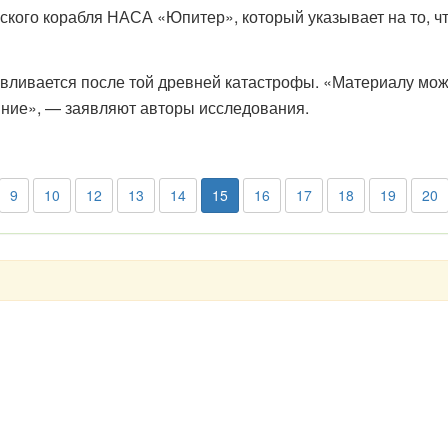
ского корабля НАСА «Юпитер», который указывает на то, ч
авливается после той древней катастрофы. «Материалу мож
ояние», — заявляют авторы исследования.
9
10
12
13
14
15
16
17
18
19
20