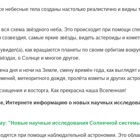
се небесные тела созданы настолько реалистично и видны 
 вся схема звёздного неба. Это происходит при помощи с
 созвездия, самые яркие звёзды, видеть астероиды и комет
, увидел(а), как вращаются планеты по своим орбитам вокр
вёздах, о Солнце и многое другое.
ена дня и ночи на Земле, смену времён года, как выглядят 
тмений, метеоритного дождя, пролёта кометы и других астр
схищения и восторга. Как прекрасна наша Вселенная!
е, Интернете информацию о новых научных исследова
му: "Новые научные исследования Солнечной систем
водятся при помощи наблюдательной астрономии.
Это обла