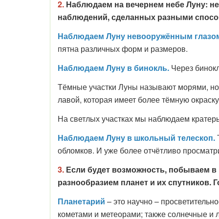
2.
Н
аблюдаем на вечернем небе Луну: н
наблюдений, сделанных разными спосо
Наблюдаем Луну невооружённым глазо
пятна различных форм и размеров.
Наблюдаем Луну в бинокль.
Через бинокл
Тёмные участки Луны называют морями, но н
лавой, которая имеет более тёмную окраск
На светлых участках мы наблюдаем кратер
Наблюдаем Луну в школьный телескоп.
обломков. И уже более отчётливо просмат
3.
Если будет возможность, побываем в 
разнообразием планет и их спутников. Г
Планетарий
– это научно – просветительн
кометами и метеорами; также солнечные и 