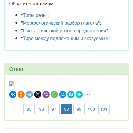
Обратитесь к темам:
"
Типы речи
";
"
Морфологический разбор глагола
";
"
Синтаксический разбор предложения
";
"
Тире между подлежащим и сказуемым
".
Ответ
95
96
97
98
99
100
101