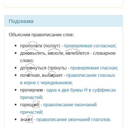
Подсказка
Объясним правописание слов:
про
пол
з
ти (пол
зу
т) -
проверяемая согласная
;
до
к
о
выл
ять,
м
о
зол
и,
к
о
лебл
ется - словарное
слово;
до
тр
о
н
уться (тро́нуть) -
проверяемая гласная
;
по
ч
ё
т
ная, вы
б
и
р
а
ет -
правописание гласных
в корне с чередованием
;
прочерч
е
н
-
одна и две буквы Н в суффиксах
причастий
;
горящ
е
й
-
правописание окончаний
причастий
;
зна
е
т
-
правописание окончаний глаголов
.