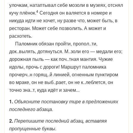
улочкам, натаптывал себе мозоли в музеях, отснял
4
кучу плёнок.
Сегодня он валяется в номере и
никуда идти не хочет, ну разве что, может быть, в
ресторан. Может себе позволить. А может и
расхотеть.
Паломник обязан пройти, пропол..ти,
док..вылять, дотянуться. М..золи его — медали его;
дорожная пыль — как поч..тная мантия. Чужие
идолы, прочь с дороги! Маршрут паломника
прочерч..н горящ..й линией, огненным пунктиром
во мраке, он не выб..рает, он не к..леблется, он
точно зна..т, куда идёт и зачем...
1.
Объясните постановку тире в предложениях
последнего абзаца.
2.
Перепишите последний абзац, вставляя
пропущенные буквы.