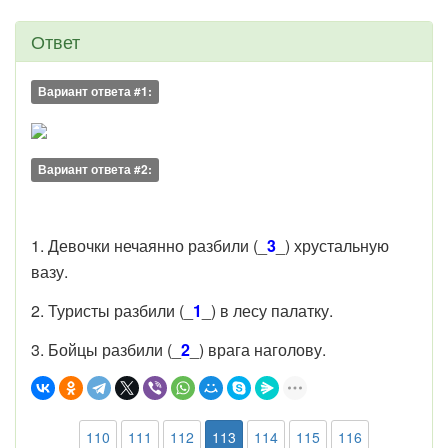
Ответ
Вариант ответа #1:
Вариант ответа #2:
1. Девочки нечаянно разбили (_
3
_) хрустальную
вазу.
2. Туристы разбили (_
1
_) в лесу палатку.
3. Бойцы разбили (_
2
_) врага наголову.
110
111
112
113
114
115
116