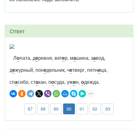
Ответ
Л
о
пата‚ д
е
ревня, вет
е
р‚ м
а
шина‚ з
а
вод‚
д
е
журный, пон
е
дельник, ч
е
тверг, пятн
и
ца,
сп
а
сибо, ст
а
кан‚ п
о
суда‚ уж
и
н‚
о
дежда.
87
88
89
90
91
92
93