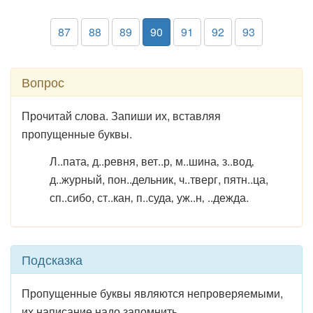
87
88
89
90
91
92
93
Вопрос
Прочитай слова. Запиши их, вставляя
пропущенные буквы.
Л..пата‚ д..ревня, вет..р‚ м..шина‚ з..вод‚
д..журный, пон..дельник, ч..тверг, пятн..ца,
сп..сибо, ст..кан‚ п..суда‚ уж..н‚ ..дежда.
Подсказка
Пропущенные буквы являются непроверяемыми,
их написание надо запомнить.