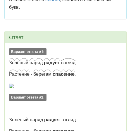
букв.
Ответ
Вариант ответа #1:
Зе
лё
ный
на
ряд
ра
ду
ет
взгляд
.
Рас
те
ни
е
-
бе
ре
гам
спа
се
ни
е
.
Вариант ответа #2:
Зе
лё
ный
на
ряд
ра
ду
ет
взгляд
.
Ра
сте
ни
е
-
бе
ре
гам
спа
се
ни
е
.