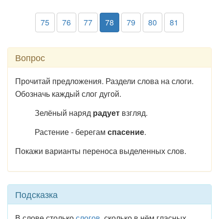
75
76
77
78
79
80
81
Вопрос
Прочитай предложения. Раздели слова на слоги.
Обозначь каждый слог дугой.
Зелёный наряд
радует
взгляд.
Растение - берегам
спасение
.
Покажи варианты переноса выделенных слов.
Подсказка
В слове столько
слогов
, сколько в нём гласных