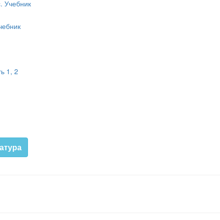
с. Учебник
чебник
ь 1, 2
атура